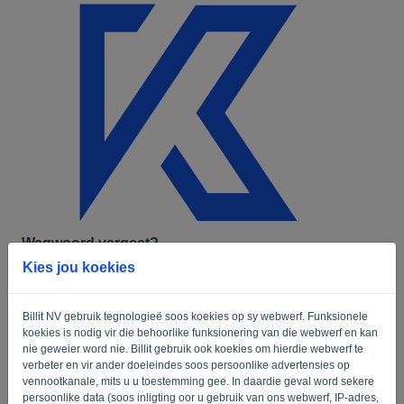
Taal:
AF
Wagwoord vergeet?
Kies jou koekies
Tik die e-pos adres op die rekening om jou wagwoord te herstel. 'n Skakel sal na
hierdie e-posadres gestuur word, wat jy kan gebruik om jou wagwoord te herstel.
E-pos
Billit NV gebruik tegnologieë soos koekies op sy webwerf. Funksionele
koekies is nodig vir die behoorlike funksionering van die webwerf en kan
nie geweier word nie. Billit gebruik ook koekies om hierdie webwerf te
verbeter en vir ander doeleindes soos persoonlike advertensies op
Is jy nie 'n rekenaar nie? Vul '
' in.
vennootkanale, mits u u toestemming gee. In daardie geval word sekere
persoonlike data (soos inligting oor u gebruik van ons webwerf, IP-adres,