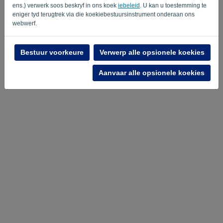
ens.) verwerk soos beskryf in ons koek
iebeleid
. U kan u toestemming te
eniger tyd terugtrek via die koekiebestuursinstrument onderaan ons
STUUR SKAKEL
webwerf.
Terug na die aanmeldbladsy
Bestuur voorkeure
Verwerp alle opsionele koekies
Privacy Policy
Terms of Service
-
.
Aanvaar alle opsionele koekies