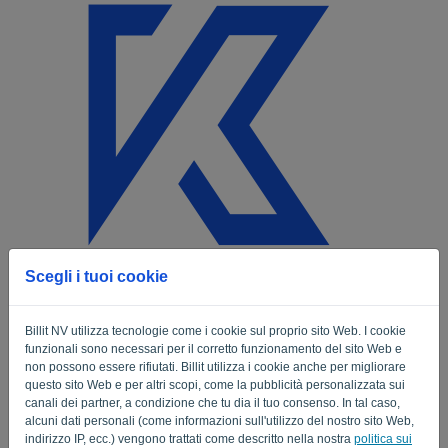
Lingua:
IT
Hai dimenticato la password?
Scegli i tuoi cookie
Per reimpostare la password, inserisci l'indirizzo email che usi per accedere. A
questo indirizzo e-mail verrà inviato un link che ti consentirà di reimpostare la
password.
Billit NV utilizza tecnologie come i cookie sul proprio sito Web. I cookie
funzionali sono necessari per il corretto funzionamento del sito Web e
Email
non possono essere rifiutati. Billit utilizza i cookie anche per migliorare
questo sito Web e per altri scopi, come la pubblicità personalizzata sui
canali dei partner, a condizione che tu dia il tuo consenso. In tal caso,
alcuni dati personali (come informazioni sull'utilizzo del nostro sito Web,
Non sei un computer? Compila '
'.
indirizzo IP, ecc.) vengono trattati come descritto nella nostra
politica sui