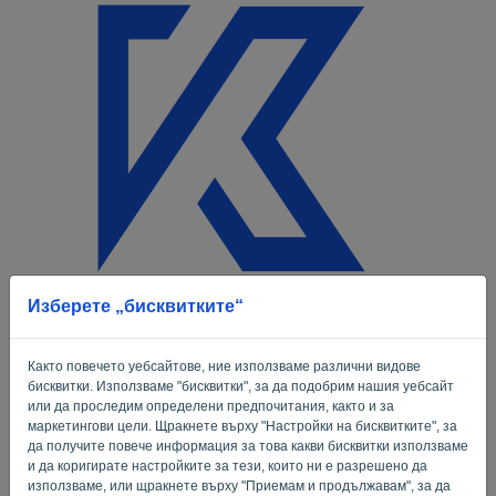
Език:
BG
Изберете „бисквитките“
Welkom
Имейл
Както повечето уебсайтове, ние използваме различни видове
бисквитки. Използваме "бисквитки", за да подобрим нашия уебсайт
или да проследим определени предпочитания, както и за
маркетингови цели. Щракнете върху "Настройки на бисквитките", за
Парола
да получите повече информация за това какви бисквитки използваме
и да коригирате настройките за тези, които ни е разрешено да
използваме, или щракнете върху "Приемам и продължавам", за да