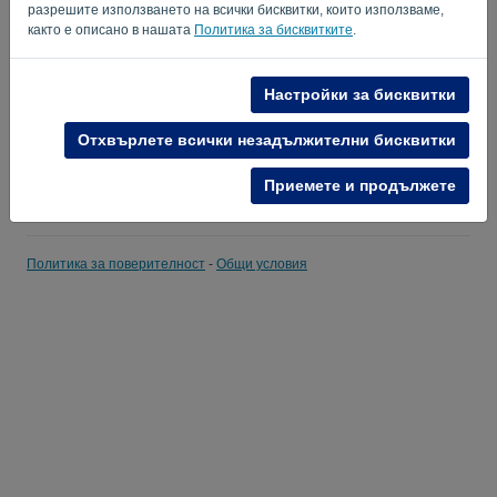
разрешите използването на всички бисквитки, които използваме,
както е описано в нашата
Политика за бисквитките
.
Запомни ме
Забравена парола?
ВЛИЗАНЕ
Настройки за бисквитки
Отхвърлете всички незадължителни бисквитки
Приемете и продължете
Политика за поверителност
-
Общи условия