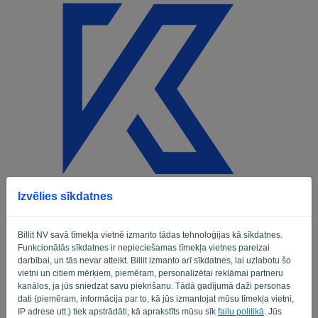
Valoda:
LV
Izvēlies sīkdatnes
Welkom
E-pasts
Billit NV savā tīmekļa vietnē izmanto tādas tehnoloģijas kā sīkdatnes.
Funkcionālās sīkdatnes ir nepieciešamas tīmekļa vietnes pareizai
darbībai, un tās nevar atteikt. Billit izmanto arī sīkdatnes, lai uzlabotu šo
vietni un citiem mērķiem, piemēram, personalizētai reklāmai partneru
Parole
kanālos, ja jūs sniedzat savu piekrišanu. Tādā gadījumā daži personas
dati (piemēram, informācija par to, kā jūs izmantojat mūsu tīmekļa vietni,
IP adrese utt.) tiek apstrādāti, kā aprakstīts mūsu sīk
failu politikā
. Jūs