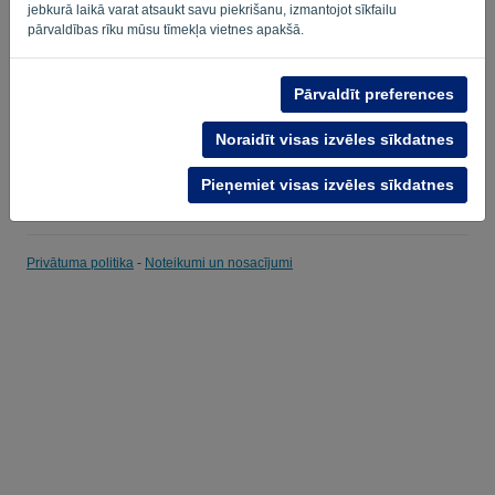
jebkurā laikā varat atsaukt savu piekrišanu, izmantojot sīkfailu
pārvaldības rīku mūsu tīmekļa vietnes apakšā.
Atgādināt
Aizmirsta parole?
PIERAKSTĪTIES
Pārvaldīt preferences
Noraidīt visas izvēles sīkdatnes
Pieņemiet visas izvēles sīkdatnes
Privātuma politika
-
Noteikumi un nosacījumi