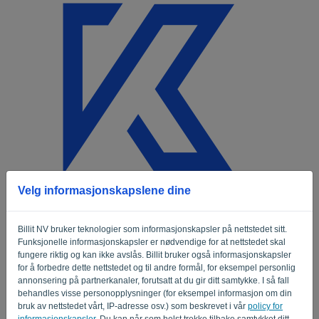
Språk:
NO
Velg informasjonskapslene dine
Welkom
Billit NV bruker teknologier som informasjonskapsler på nettstedet sitt.
E-post
Funksjonelle informasjonskapsler er nødvendige for at nettstedet skal
fungere riktig og kan ikke avslås. Billit bruker også informasjonskapsler
for å forbedre dette nettstedet og til andre formål, for eksempel personlig
annonsering på partnerkanaler, forutsatt at du gir ditt samtykke. I så fall
Passord
behandles visse personopplysninger (for eksempel informasjon om din
bruk av nettstedet vårt, IP-adresse osv.) som beskrevet i vår
policy for
informasjonskapsler
. Du kan når som helst trekke tilbake samtykket ditt