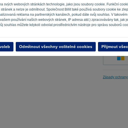
 na svých webových stránkách technologie, jako jsou soubory cookie. Funkční cook
tránek a nelze je odmítnout. Společnost Billit také používá soubory cookie ke zle
sonalizovaná reklama na partnerských kanálech, pokud dáte svůj souhlas. V takovém
Připomeň m
 vašem používání našich webových stránek, IP adresa atd.) zpracovávány tak, jak 
vůj souhlas můžete kdykoli odvolat prostřednictvím nástroje pro správu souborů cook
voleb
Odmítnout všechny volitelné cookies
Přijmout všec
Zásady ochrany