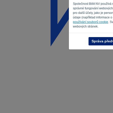
Společnost Billit NV používá
správné fungování webových s
pro další účely, jako je per
údaje (například informace o
používání souborů cookie
. S
webových stránek.
Správa před