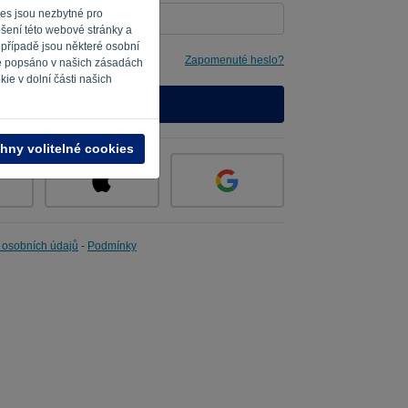
ies jsou nezbytné pro
pšení této webové stránky a
 případě jsou některé osobní
i to
Zapomenuté heslo?
je popsáno v našich zásadách
ie v dolní části našich
PŘIHLÁSIT SE
hny volitelné cookies
 osobních údajů
-
Podmínky