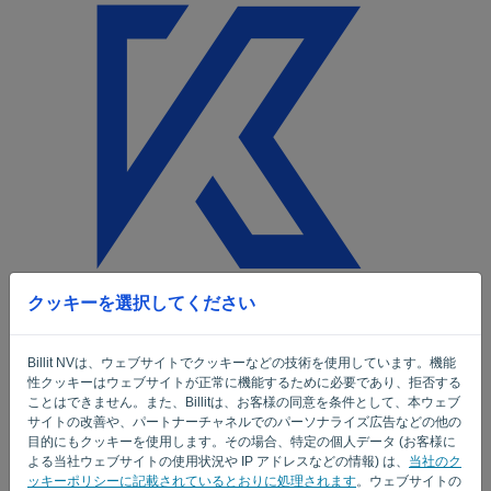
言語:
JA
クッキーを選択してください
Welkom
電子メール
Billit NVは、ウェブサイトでクッキーなどの技術を使用しています。機能
性クッキーはウェブサイトが正常に機能するために必要であり、拒否する
ことはできません。また、Billitは、お客様の同意を条件として、本ウェブ
サイトの改善や、パートナーチャネルでのパーソナライズ広告などの他の
[パスワード]
目的にもクッキーを使用します。その場合、特定の個人データ (お客様に
よる当社ウェブサイトの使用状況や IP アドレスなどの情報) は、
当社のク
ッキーポリシーに記載されているとおりに処理されます
。ウェブサイトの