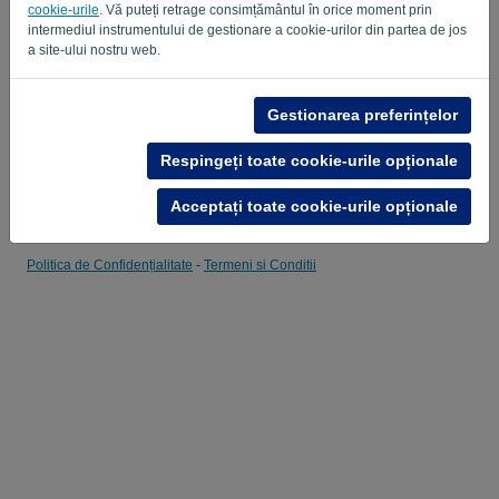
cookie-urile
. Vă puteți retrage consimțământul în orice moment prin
intermediul instrumentului de gestionare a cookie-urilor din partea de jos
Amintește-mi
Parolă uitată?
a site-ului nostru web.
AUTENTIFICARE
Gestionarea preferințelor
Respingeți toate cookie-urile opționale
Acceptați toate cookie-urile opționale
Politica de Confidențialitate
-
Termeni si Conditii