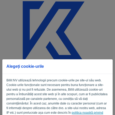
Limbă:
RO
Alegeți cookie-urile
Welkom
Billit NV utilizează tehnologii precum cookie-urile pe site-ul său web.
E-mail
Cookie-urile funcționale sunt necesare pentru buna funcționare a site-
ului web și nu pot fi refuzate. De asemenea, Billit utilizează cookie-uri
pentru a îmbunătăți acest site web și în alte scopuri, cum ar fi publicitatea
personalizată pe canalele partenere, cu condiția să vă dați
Parola
consimțământul. În acest caz, anumite date cu caracter personal (cum ar
fi informații despre utilizarea de către dvs. a site-ului nostru web, adresa
IP etc.) sunt prelucrate așa cum este descris în
politica noastră privind