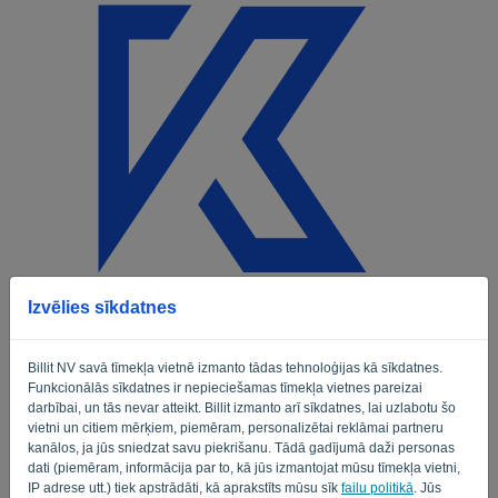
Valoda:
LV
Izvēlies sīkdatnes
Welkom
E-pasts
Billit NV savā tīmekļa vietnē izmanto tādas tehnoloģijas kā sīkdatnes.
Funkcionālās sīkdatnes ir nepieciešamas tīmekļa vietnes pareizai
darbībai, un tās nevar atteikt. Billit izmanto arī sīkdatnes, lai uzlabotu šo
vietni un citiem mērķiem, piemēram, personalizētai reklāmai partneru
Parole
kanālos, ja jūs sniedzat savu piekrišanu. Tādā gadījumā daži personas
dati (piemēram, informācija par to, kā jūs izmantojat mūsu tīmekļa vietni,
IP adrese utt.) tiek apstrādāti, kā aprakstīts mūsu sīk
failu politikā
. Jūs