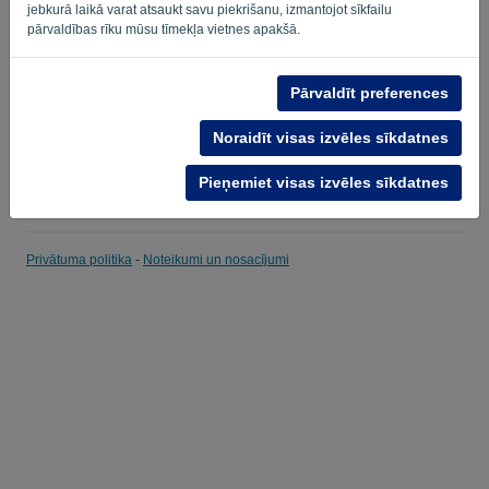
jebkurā laikā varat atsaukt savu piekrišanu, izmantojot sīkfailu
pārvaldības rīku mūsu tīmekļa vietnes apakšā.
Atgādināt
Aizmirsu paroli?
PIERAKSTĪTIES
Pārvaldīt preferences
Noraidīt visas izvēles sīkdatnes
Pieņemiet visas izvēles sīkdatnes
Privātuma politika
-
Noteikumi un nosacījumi